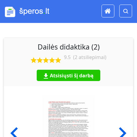
Dailės didaktika (2)
9.5
(
2
atsiliepimai)
Atsisiųsti šį darbą