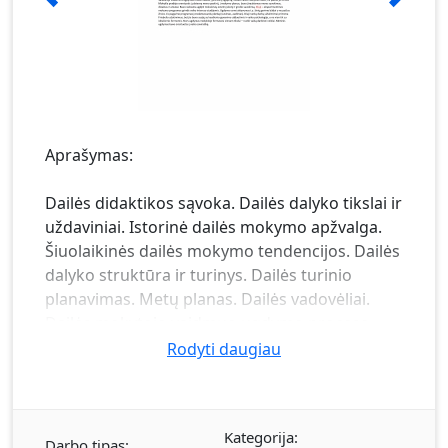
Aprašymas:
Dailės didaktikos sąvoka. Dailės dalyko tikslai ir
uždaviniai. Istorinė dailės mokymo apžvalga.
Šiuolaikinės dailės mokymo tendencijos. Dailės
dalyko struktūra ir turinys. Dailės turinio
planavimas. Metų planas. Dailės vadovėliai.
Dailės mokytojo vaidmuo ugdymo procese.
Vizualinės raiškos raida. Vaiko piešinio raidos
Rodyti daugiau
etapai ir bruožai. Vaizduotės ir kūrybingumo
raidos ypatumai. Meninės raiškos tipologijų
įvairovė. Teorijų aiškinančių vaiko piešinius
Kategorija:
apžvalga. Vaiko piešinio reikšmė. Kūrybingumo
Darbo tipas: