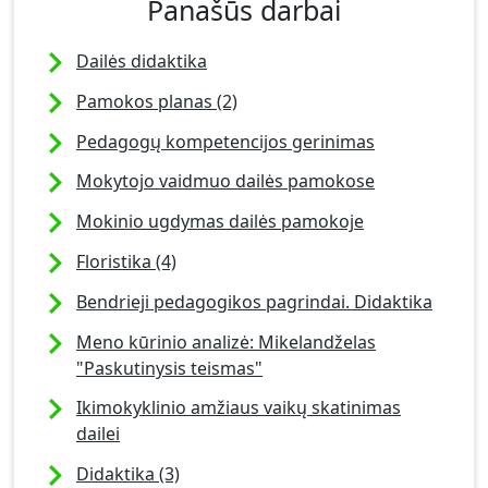
Panašūs darbai
Dailės didaktika
Pamokos planas (2)
Pedagogų kompetencijos gerinimas
Mokytojo vaidmuo dailės pamokose
Mokinio ugdymas dailės pamokoje
Floristika (4)
Bendrieji pedagogikos pagrindai. Didaktika
Meno kūrinio analizė: Mikelandželas
"Paskutinysis teismas"
Ikimokyklinio amžiaus vaikų skatinimas
dailei
Didaktika (3)