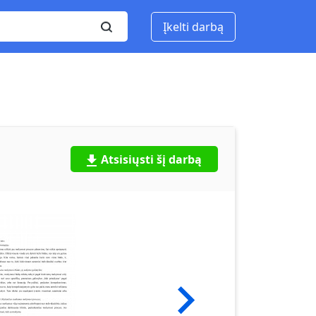
Įkelti darbą
Atsisiųsti šį darbą