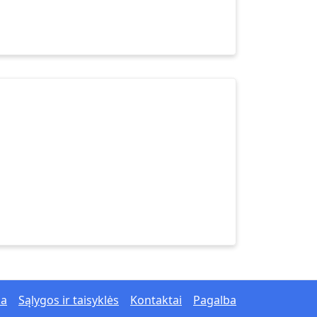
ka
Sąlygos ir taisyklės
Kontaktai
Pagalba