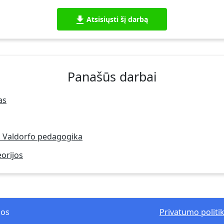
Atsisiųsti šį darbą
Panašūs darbai
as
. Valdorfo pedagogika
orijos
mos
Privatumo politi