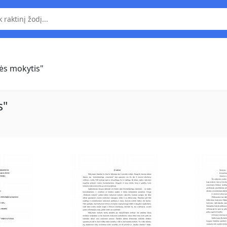
ės mokytis"
s"