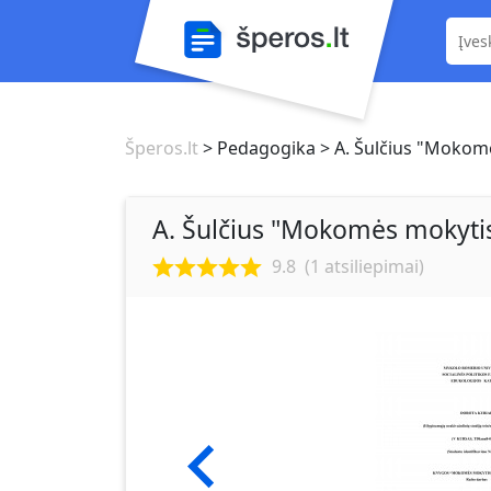
Šperos.lt
> Pedagogika
> A. Šulčius "Mokom
A. Šulčius "Mokomės mokyti
9.8
(
1
atsiliepimai)