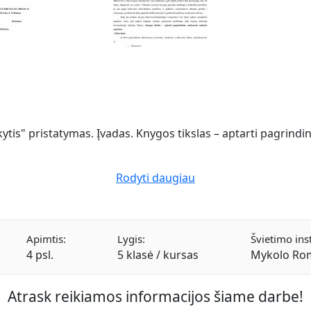
is" pristatymas. Įvadas. Knygos tikslas – aptarti pagrind
Rodyti daugiau
Apimtis:
Lygis:
Švietimo inst
4 psl.
5 klasė / kursas
Mykolo Rom
Atrask reikiamos informacijos šiame darbe!