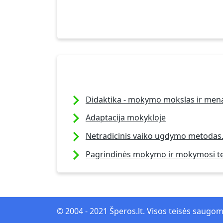
Didaktika - mokymo mokslas ir men
Adaptacija mokykloje
Netradicinis vaiko ugdymo metodas
Pagrindinės mokymo ir mokymosi te
© 2004 - 2021 Šperos.lt. Visos teisės saugo