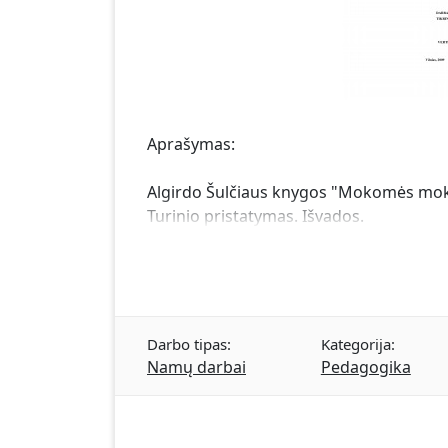
Aprašymas:
Algirdo Šulčiaus knygos "Mokomės mokyt
Turinio pristatymas. Išvados.
Darbo tipas:
Kategorija:
Namų darbai
Pedagogika