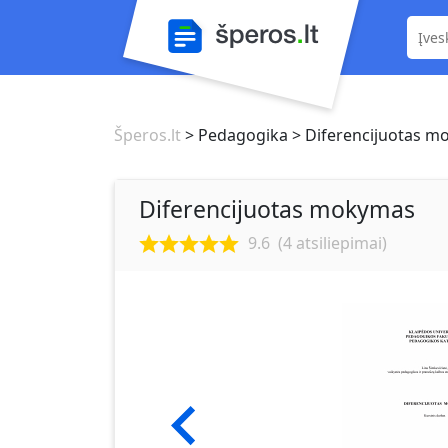
Šperos.lt
> Pedagogika
> Diferencijuotas 
Diferencijuotas mokymas
9.6
(
4
atsiliepimai)