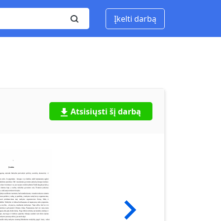
Įkelti darbą
Atsisiųsti šį darbą