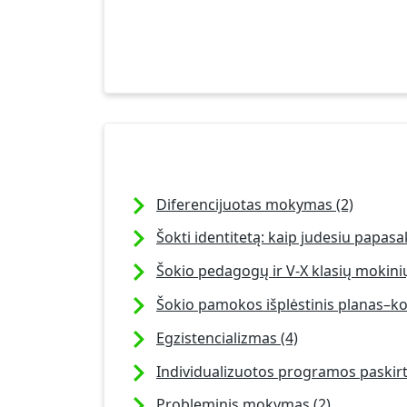
Diferencijuotas mokymas (2)
Šokti identitetą: kaip judesiu papasak
Šokio pedagogų ir V-X klasių mokinių 
Šokio pamokos išplėstinis planas–k
Egzistencializmas (4)
Individualizuotos programos paskirt
Probleminis mokymas (2)