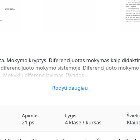
a. Mokymo kryptys. Diferencijuotas mokymas kaip didakti
o diferencijuoto mokymo sistemoje. Diferencijuoto mokymo
. Mokyklų diferencijavimas. Išvados.
Rodyti daugiau
Apimtis:
Lygis:
Švieti
21 psl.
4 klasė / kursas
Klaip