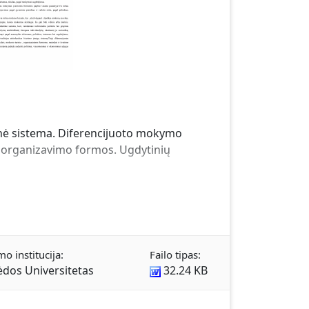
nė sistema. Diferencijuoto mokymo
 organizavimo formos. Ugdytinių
mo institucija:
Failo tipas:
ėdos Universitetas
32.24 KB