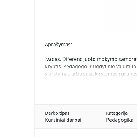
Aprašymas:
Įvadas. Diferencijuoto mokymo samprat
kryptis. Pedagogo ir ugdytinio vaidmu
skirstymas arba susiskirstymas į grupes
Darbo tipas:
Kategorija:
Kursiniai darbai
Pedagogika