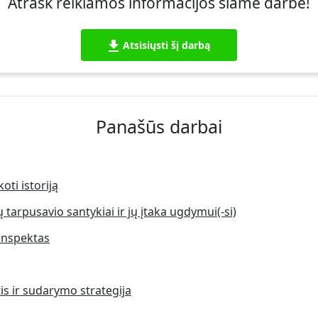
Atrask reikiamos informacijos šiame darbe!
Atsisiųsti šį darbą
Panašūs darbai
oti istoriją
tarpusavio santykiai ir jų įtaka ugdymui(-si)
onspektas
is ir sudarymo strategija