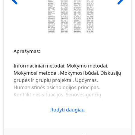
Aprašymas:
Informaciniai metodai. Mokymo metodai.
Mokymosi metodai. Mokymosi būdai. Diskusijų
grupės ir grupių projektai. Ugdymas.
Humanistinės psichologijos principas.
Konfliktinės situacijos. Senovės genčių
ugdymas. Ugdymo mokslo kilmė ir raida.
Lietuvos patirtis. Humaniškumas. Standartas.
Rodyti daugiau