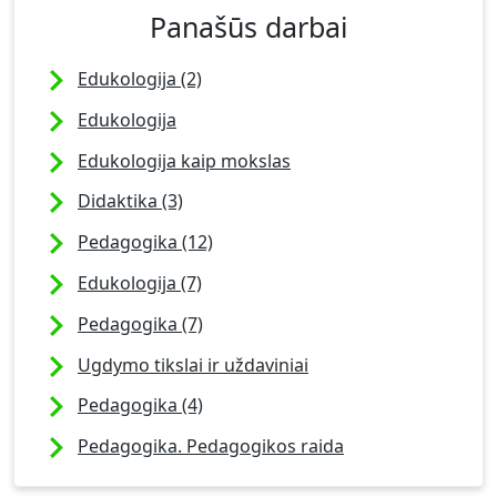
Panašūs darbai
Edukologija (2)
Edukologija
Edukologija kaip mokslas
Didaktika (3)
Pedagogika (12)
Edukologija (7)
Pedagogika (7)
Ugdymo tikslai ir uždaviniai
Pedagogika (4)
Pedagogika. Pedagogikos raida