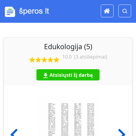
Edukologija (5)
10.0
(
3
atsiliepimai)
Atsisiųsti šį darbą