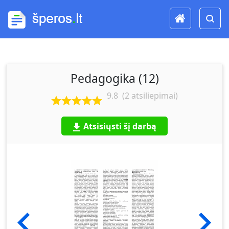
Pedagogika (12)
9.8
(
2
atsiliepimai)
Atsisiųsti šį darbą