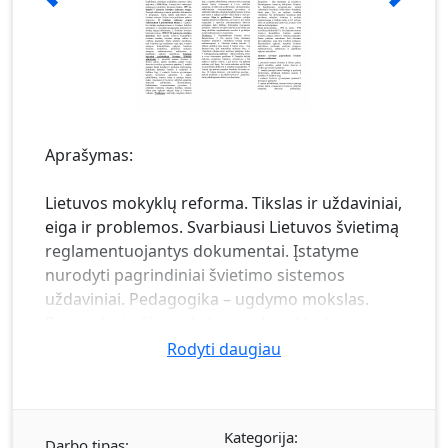
Aprašymas:
Lietuvos mokyklų reforma. Tikslas ir uždaviniai,
eiga ir problemos. Svarbiausi Lietuvos švietimą
reglamentuojantys dokumentai. Įstatyme
nurodyti pagrindiniai švietimo sistemos
uždaviniai. Pedagogika – ugdymo mokslas.
Pagrindinės šio mokslo sąvokos. Ugdymas –
visuomeninis reiškinys. Pedagogika – mokslas
Rodyti daugiau
ir menas. Pedagogikos raida užsienyje.
Pedagogikos raida Lietuvoje. Visų lygių
pirmosios mokyklos Lietuvoje, jų įkūrimo
Kategorija:
aplinkybės, datos. Pedagogikos mokslų
Darbo tipas: